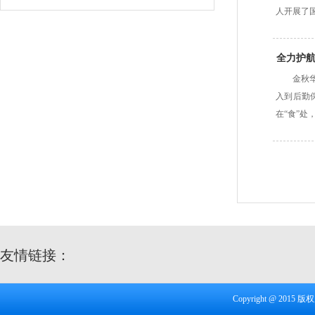
人开展了
全力护航
金秋
入到后勤
在“食”
友情链接：
Copyright @ 20