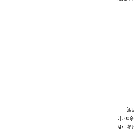
酒
计30
及中餐